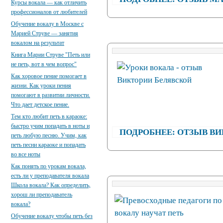
Курсы вокала — как отличить
профессионалов от любителей
Обучение вокалу в Москве с
Марией Струве — занятия
вокалом на результат
Книга Марии Струве "Петь или
не петь, вот в чем вопрос"
Как хоровое пение помогает в
жизни. Как уроки пения
помогают в развитии личности.
Что дает детское пение.
Тем кто любит петь в караоке:
быстро учим попадать в ноты и
ПОДРОБНЕЕ: ОТЗЫВ В
петь любую песню. Учим, как
петь песни караоке и попадать
во все ноты
Как понять по урокам вокала,
есть ли у преподавателя вокала
Школа вокала? Как определить,
хорош ли преподаватель
вокала?
Обучение вокалу чтобы петь без