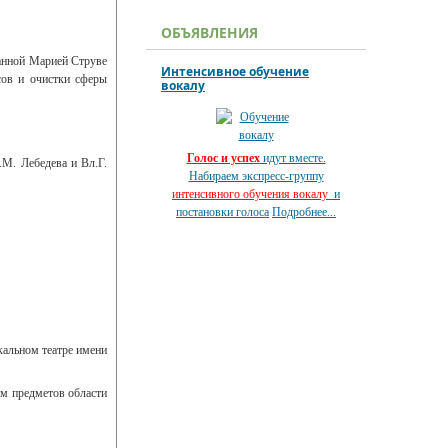
ОБЪЯВЛЕНИЯ
ванной Марией Струве
Интенсивное обучение
сов и очистки сферы
вокалу
Голос и успех
идут вместе.
.М. Лебедева и Вл.Г.
Набираем экспресс-группу
интенсивного обучения вокалу
и
постановки голоса
Подробнее...
альном театре имени
ем предметов области