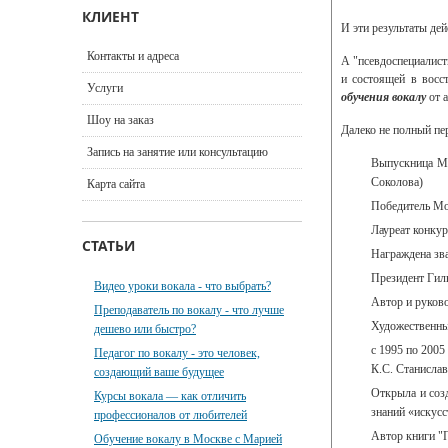
КЛИЕНТ
И эти результаты де
Контакты и адреса
А "псевдоспециалист
и состоящей в восс
Услуги
обучения вокалу
от а
Шоу на заказ
Далеко не полный пе
Запись на занятие или консультацию
Выпускница Мо
Соколова)
Карта сайта
Победитель Мо
Лауреат конкур
СТАТЬИ
Награждена зв
Президент Гил
Видео уроки вокала - что выбрать?
Автор и руко
Преподаватель по вокалу - что лучше
Художественны
дешево или быстро?
с 1995 по 2005
Педагог по вокалу - это человек,
К.С. Станислав
создающий ваше будущее
Открыла и созд
Курсы вокала — как отличить
знаний «искусс
профессионалов от любителей
Автор книги "П
Обучение вокалу в Москве с Марией