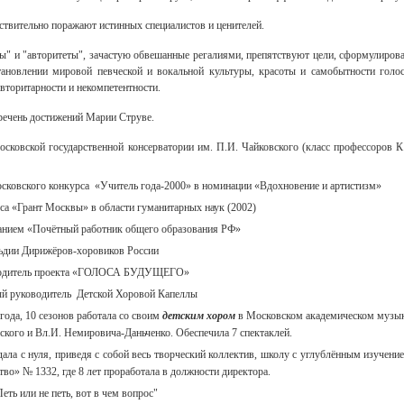
йствительно поражают истинных специалистов и ценителей.
ы" и "авторитеты", зачастую обвешанные регалиями, препятствуют цели, сформулиро
тановлении мировой певческой и вокальной культуры, красоты и самобытности голо
вторитарности и некомпетентности.
речень достижений Марии Струве.
сковской государственной консерватории им. П.И. Чайковского (класс профессоров К
сковского конкурса «Учитель года-2000» в номинации «Вдохновение и артистизм»
са «Грант Москвы» в области гуманитарных наук (2002)
анием «Почётный работник общего образования РФ»
ьдии Дирижёров-хоровиков России
водитель проекта «ГОЛОСА БУДУЩЕГО»
й руководитель Детской Хоровой Капеллы
 года, 10 сезонов работала со своим
детским хором
в Московском академическом музык
ского и Вл.И. Немировича-Даньченко. Обеспечила 7 спектаклей.
ала с нуля, приведя с собой весь творческий коллектив, школу с углублённым изучени
тво» № 1332, где 8 лет проработала в должности директора.
еть или не петь, вот в чем вопрос"