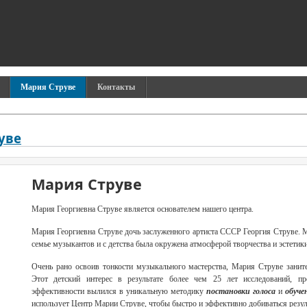
Мария Струве
Контакты
уве
Мария Струве
Мария Георгиевна Струве является основателем нашего центра.
Мария Георгиевна Струве дочь заслуженного артиста СССР Георгия Струве. 
семье музыкантов и с детства была окружена атмосферой творчества и эстетики
Очень рано освоив тонкости музыкального мастерства, Мария Струве заните
Этот детский интерес в результате более чем 25 лет исследований, пр
эффективности вылился в уникальную методику
постановки голоса
и
обуче
использует Центр Марии Струве, чтобы быстро и эффективно добиваться резул