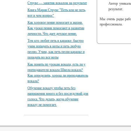
Струве — занятия вокалом на результат
Автор уникал
результат.
Книга Марии Струве "Петь или не петь,
вот в чем вопрос"
Мы очень рады работ
Как хоровое пение помогает в жизни.
профессионала.
Как уроки пения помогают в развитии
личности. Что дает детское пение.
Тем кто любит петь в караоке: быстро
учим попадать в ноты и петь любую
песню. Учим, как петь песни караоке и
попадать во все ноты
Как понять по урокам вокала, есть ли у
преподавателя вокала Школа вокала?
Как определить, хорош ли преподаватель
вокала?
Обучение вокалу чтобы петь без
напряжения много и без последствий для
голоса. Что делать, когда обучение
вокалу не помогает.