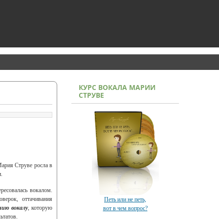
КУРС ВОКАЛА МАРИИ
СТРУВЕ
Мария Струве росла в
.
ресовалась вокалом.
оверок, оттачивания
Петь или не петь,
нию вокалу
, которую
вот в чем вопрос?
ьтатов.