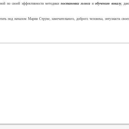
ьной по своей эффективности методики
постановки голоса
и
обучению вокалу
, да
ать под началом Марии Струве, замечательного, доброго человека, энтузиаста свое