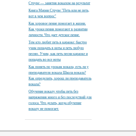
Струве — занятия вокалом на результат
Книга Марии Струве "Петь или не петь,
вот в чем вопрос"
Как хоровое пение помогает в жизни.
Как уроки пения помогают в развитии
личности. Что дает детское пение.
Тем кто любит петь в караоке: быстро
учим попадать в ноты и петь любую
песню. Учим, как петь песни караоке и
попадать во все ноты
Как понять по урокам вокала, есть ли у
преподавателя вокала Школа вокала?
Как определить, хорош ли преподаватель
вокала?
Обучение вокалу чтобы петь без
напряжения много и без последствий для
голоса. Что делать, когда обучение
вокалу не помогает.