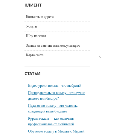
КЛИЕНТ
Контакты и адреса
Услуги
Шоу на заказ
Запись на занятие или консультацию
Карта сайта
СТАТЬИ
Видео уроки вокала - что выбрать?
Преподаватель по вокалу - что лучше
дешево или быстро?
Педагог по вокалу - это человек,
создающий ваше будущее
Курсы вокала — как отличить
профессионалов от любителей
Обучение вокалу в Москве с Марией