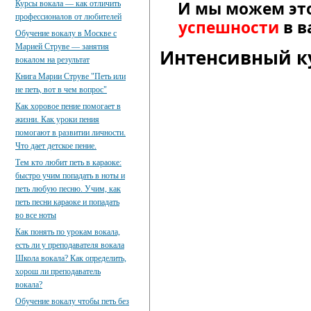
И мы можем эт
Курсы вокала — как отличить
профессионалов от любителей
успешности
в в
Обучение вокалу в Москве с
Марией Струве — занятия
Интенсивный ку
вокалом на результат
Книга Марии Струве "Петь или
не петь, вот в чем вопрос"
Как хоровое пение помогает в
жизни. Как уроки пения
помогают в развитии личности.
Что дает детское пение.
Тем кто любит петь в караоке:
быстро учим попадать в ноты и
петь любую песню. Учим, как
петь песни караоке и попадать
во все ноты
Как понять по урокам вокала,
есть ли у преподавателя вокала
Школа вокала? Как определить,
хорош ли преподаватель
вокала?
Обучение вокалу чтобы петь без