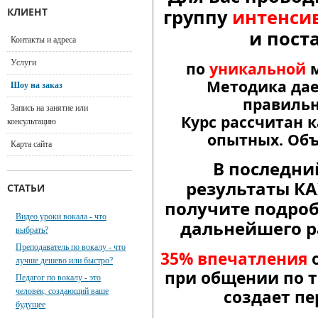
КЛИЕНТ
группу
интенсив
и пост
Контакты и адреса
Услуги
по
уникальной
Методика дае
Шоу на заказ
правиль
Запись на занятие или
Курс рассчитан 
консультацию
опытных. Объе
Карта сайта
В последни
результаты К
СТАТЬИ
получите подро
Видео уроки вокала - что
дальнейшего р
выбрать?
Преподаватель по вокалу - что
35% впечатления
о
лучше дешево или быстро?
при общении по т
Педагог по вокалу - это
человек, создающий ваше
создает пе
будущее