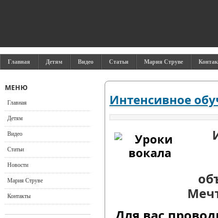
Главная
Детям
Видео
Статьи
Мария Струве
Конта
МЕНЮ
Интенсивное обу
Главная
Детям
Видео
Статьи
Новости
об
Мария Струве
Мечт
Контакты
Для вас проводи