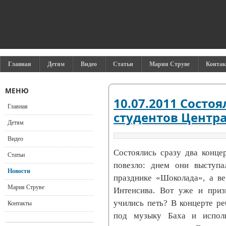
Главная
Детям
Видео
Статьи
Мария Струве
Конта
МЕНЮ
10.07.2011 Состо
Главная
студентов Центра
Детям
Видео
Состоялись сразу два конц
Статьи
повезло: днем они выступ
Новости
празднике «Шоколада», а ве
Мария Струве
Интенсива. Вот уже и приз
учились петь? В концерте ре
Контакты
под музыку Баха и исполн