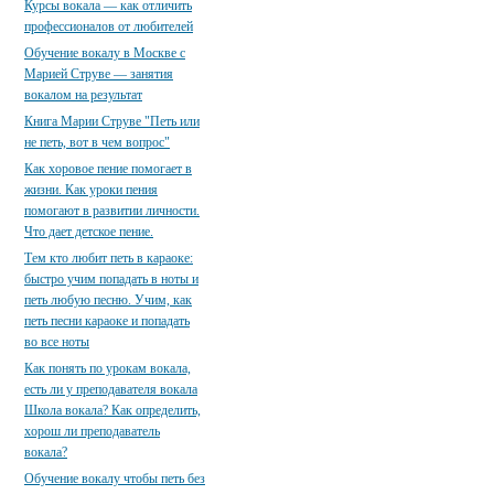
Курсы вокала — как отличить
профессионалов от любителей
Обучение вокалу в Москве с
Марией Струве — занятия
вокалом на результат
Книга Марии Струве "Петь или
не петь, вот в чем вопрос"
Как хоровое пение помогает в
жизни. Как уроки пения
помогают в развитии личности.
Что дает детское пение.
Тем кто любит петь в караоке:
быстро учим попадать в ноты и
петь любую песню. Учим, как
петь песни караоке и попадать
во все ноты
Как понять по урокам вокала,
есть ли у преподавателя вокала
Школа вокала? Как определить,
хорош ли преподаватель
вокала?
Обучение вокалу чтобы петь без