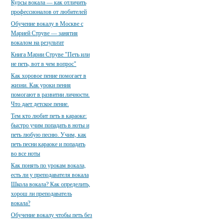
Курсы вокала — как отличить
профессионалов от любителей
Обучение вокалу в Москве с
Марией Струве — занятия
вокалом на результат
Книга Марии Струве "Петь или
не петь, вот в чем вопрос"
Как хоровое пение помогает в
жизни. Как уроки пения
помогают в развитии личности.
Что дает детское пение.
Тем кто любит петь в караоке:
быстро учим попадать в ноты и
петь любую песню. Учим, как
петь песни караоке и попадать
во все ноты
Как понять по урокам вокала,
есть ли у преподавателя вокала
Школа вокала? Как определить,
хорош ли преподаватель
вокала?
Обучение вокалу чтобы петь без