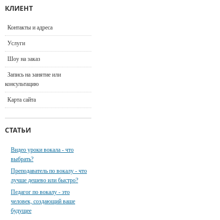
КЛИЕНТ
Контакты и адреса
Услуги
Шоу на заказ
Запись на занятие или
консультацию
Карта сайта
СТАТЬИ
Видео уроки вокала - что
выбрать?
Преподаватель по вокалу - что
лучше дешево или быстро?
Педагог по вокалу - это
человек, создающий ваше
будущее